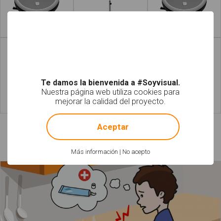
Leer más
Leer más
Te damos la bienvenida a #Soyvisual.
Nuestra página web utiliza cookies para
mejorar la calidad del proyecto.
Leer más
Leer más
!
Not valid!
Aceptar
Láminas relacionadas
Más información
|
No acepto