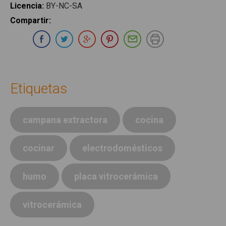
Licencia
:
BY-NC-SA
Compartir
:
Compartir en Whatsapp
Compartir en Facebook
Compartir en Twitter
Compartir en Google Plus
Compartir en Pinterest
Compartir por E-ma
Imprimir
Etiquetas
campana extractora
cocina
cocinar
electrodomésticos
humo
placa vitrocerámica
vitrocerámica