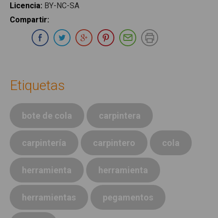
Licencia
:
BY-NC-SA
Compartir
:
Compartir en Whatsapp
Compartir en Facebook
Compartir en Twitter
Compartir en Google Plus
Compartir en Pinterest
Compartir por E-ma
Imprimir
Etiquetas
bote de cola
carpintera
carpintería
carpintero
cola
herramienta
herramienta
herramientas
pegamentos