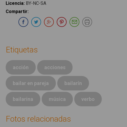
Licencia
:
BY-NC-SA
Compartir
:
Compartir en Whatsapp
Compartir en Facebook
Compartir en Twitter
Compartir en Google Plus
Compartir en Pinterest
Compartir por E-ma
Imprimir
Etiquetas
acción
acciones
bailar en pareja
bailarín
bailarina
música
verbo
Fotos relacionadas