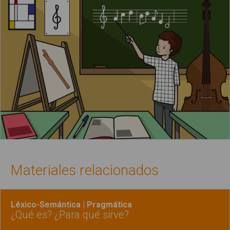
Materiales relacionados
Léxico-Semántica | Pragmática
¿Qué es? ¿Para qué sirve?