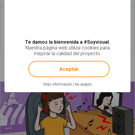
Leer más
Leer más
Te damos la bienvenida a #Soyvisual.
Nuestra página web utiliza cookies para
Leer más
Leer más
mejorar la calidad del proyecto.
!
Not valid!
Láminas relacionadas
Aceptar
Más información
|
No acepto