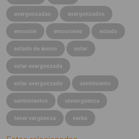
avergonzadas
avergonzados
emoción
emociones
estado
estado de ánimo
estar
estar avergonzada
estar avergonzado
sentimiento
sentimientos
sinvergüenza
tener vergüenza
verbo