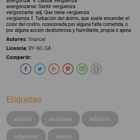
avergonzar
:
tr. Causar vergüenza.
avergonzarse
:
Sentir vergüenza.
vergonzante
:
adj. Que tiene vergüenza.
vergüenza
:
f. Turbación del ánimo, que suele encender el
color del rostro, ocasionada por alguna falta cometida, o
por alguna acción deshonrosa y humillante, propia o ajena.
Autores
:
Tropical
Licencia
:
BY-NC-SA
Compartir
:
Compartir en Whatsapp
Compartir en Facebook
Compartir en Twitter
Compartir en Google Plus
Compartir en Pinterest
Compartir por E-ma
Imprimir
Etiquetas
acción
acciones
adjetivo
adjetivos
ánimo