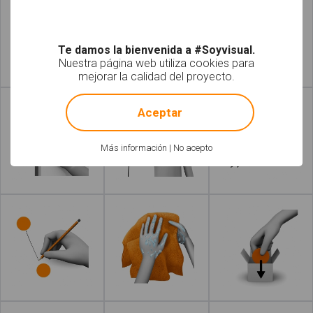
Te damos la bienvenida a #Soyvisual.
Nuestra página web utiliza cookies para
mejorar la calidad del proyecto.
Leer más
Leer más
!
Not valid!
Aceptar
Más información
|
No acepto
Leer más
Leer más
Leer más
Leer más
ace