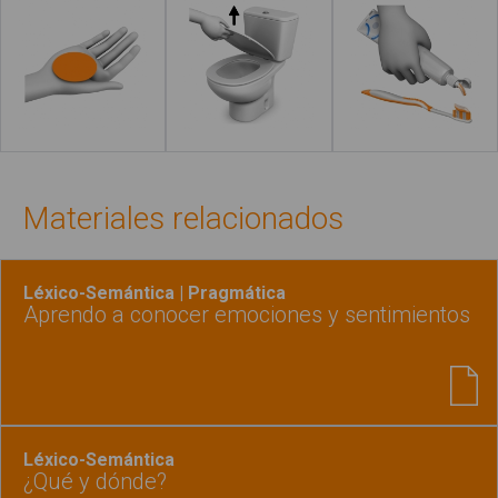
Leer más
Leer más
Materiales relacionados
Léxico-Semántica | Pragmática
Aprendo a conocer emociones y sentimientos
Léxico-Semántica
¿Qué y dónde?