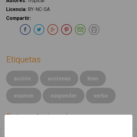
Autores
:
Tropical
Licencia
:
BY-NC-SA
Compartir
:
Compartir en Whatsapp
Compartir en Facebook
Compartir en Twitter
Compartir en Google Plus
Compartir en Pinterest
Compartir por E-ma
Imprimir
Etiquetas
acción
acciones
bien
examen
suspender
verbo
Fotos relacionadas