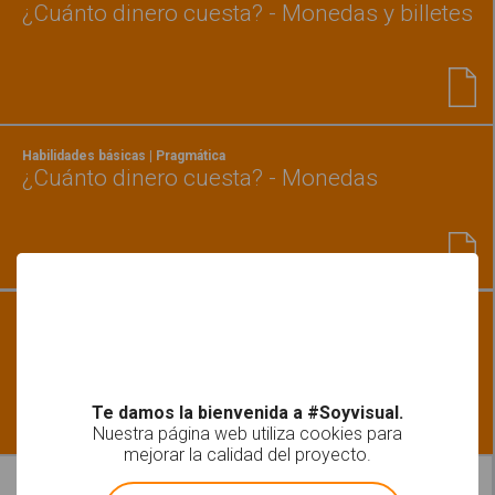
¿Cuánto dinero cuesta? - Monedas y billetes
Habilidades básicas | Pragmática
¿Cuánto dinero cuesta? - Monedas
Habilidades básicas | Pragmática
¿Cuánto dinero cuesta? - Billetes
Te damos la bienvenida a #Soyvisual.
Nuestra página web utiliza cookies para
mejorar la calidad del proyecto.
Leer más
!
Not valid!