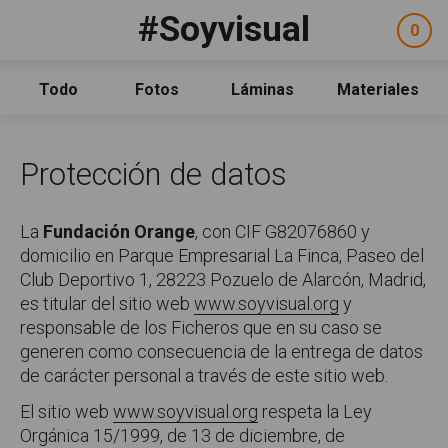
Pasar al contenido principal
#Soyvisual
Facebook
YouTube
Twitter
0
ele
Social
sel
Consulta
Qué es #Soyvisual
Todo
Fotos
Láminas
Materiales
Menú principal
Inicio
Guía de uso
Protección de datos
Contacto
La
Fundación Orange
, con CIF G82076860 y
Política de uso
Legal
domicilio en Parque Empresarial La Finca, Paseo del
Aviso Legal
Club Deportivo 1, 28223 Pozuelo de Alarcón, Madrid,
Créditos
es titular del sitio web
www.soyvisual.org
y
responsable de los Ficheros que en su caso se
generen como consecuencia de la entrega de datos
de carácter personal a través de este sitio web.
El sitio web
www.soyvisual.org
respeta la Ley
Orgánica 15/1999, de 13 de diciembre, de