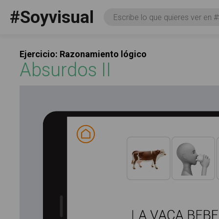
Pasar al contenido principal
#Soyvisual
Consulta
Facebook
YouTube
Twitter
Social
Ejercicio: Razonamiento lógico
Absurdos II