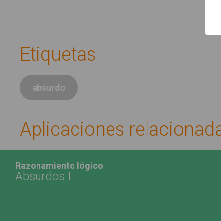
Etiquetas
absurdo
Aplicaciones relacionad
Razonamiento lógico
Absurdos I
Ver ejercicio App
"Abs