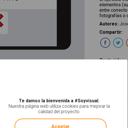
elementos (su
entre correcto
fotografías o 
Autores
:
Jos
Compartir
:
Com
Contenidos
:
Razonamien
Actividades
:
Absurdos
Te damos la bienvenida a #Soyvisual.
Nuestra página web utiliza cookies para mejorar la
calidad del proyecto.
Nivel
:
!
Not valid!
Nivel 1
Aceptar