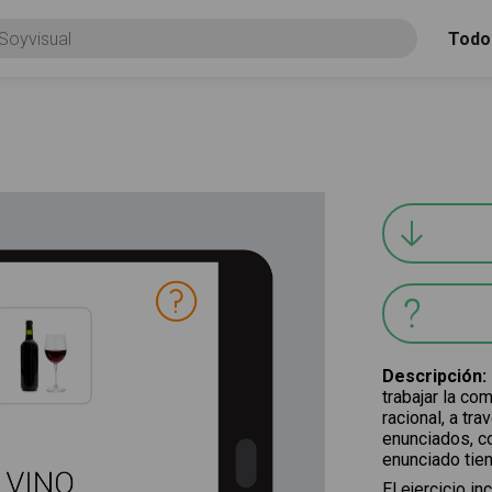
Todo
Descripción
:
trabajar la co
racional, a tr
enunciados, co
enunciado tien
El ejercicio i