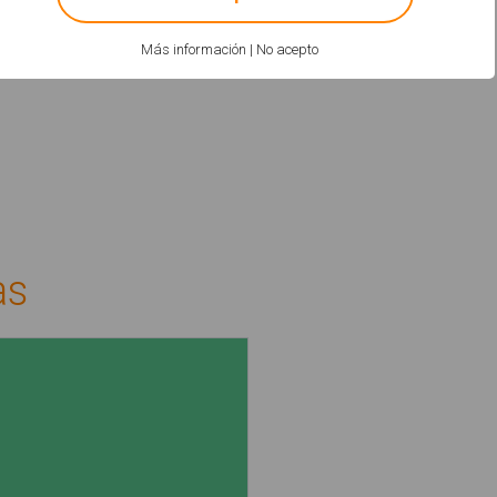
Más información
|
No acepto
as
urdos I"