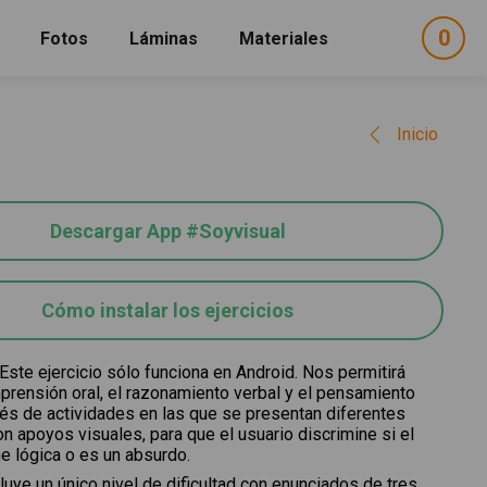
0
ele
Fotos
Láminas
Materiales
e
sel
Inicio
Descargar App #Soyvisual
Cómo instalar los ejercicios
Este ejercicio sólo funciona en Android. Nos permitirá
mprensión oral, el razonamiento verbal y el pensamiento
avés de actividades en las que se presentan diferentes
n apoyos visuales, para que el usuario discrimine si el
e lógica o es un absurdo.
ncluye un único nivel de dificultad con enunciados de tres