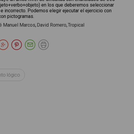
jeto+verbo+objeto) en los que deberemos seleccionar
 e incorrecto. Podemos elegir ejecutar el ejercicio con
con pictogramas.
é Manuel Marcos
David Romero
Tropical
partir en Facebook
Compartir en Twitter
Compartir en Google Plus
Compartir en Pinterest
Compartir por E-mail
Imprimir
to lógico