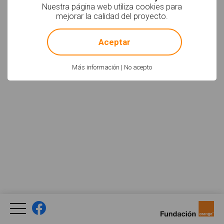
Nuestra página web utiliza cookies para
Facebook
YouTube
Twitter
mejorar la calidad del proyecto.
Newsletter
Social
!
Not valid!
Aceptar
Política de uso
Aviso Legal
Créditos
Legal
Más información
|
No acepto