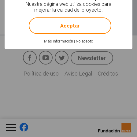
Nuestra página web utiliza cookies para
mejorar la calidad del proyecto.
!
Not valid!
Aceptar
Más información
|
No acepto
Facebook
YouTube
Twitter
Newsletter
Social
Política de uso
Aviso Legal
Créditos
Legal