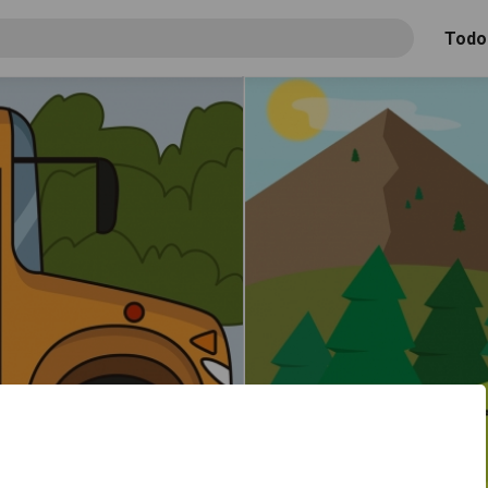
Todo
La mamá y su hija están