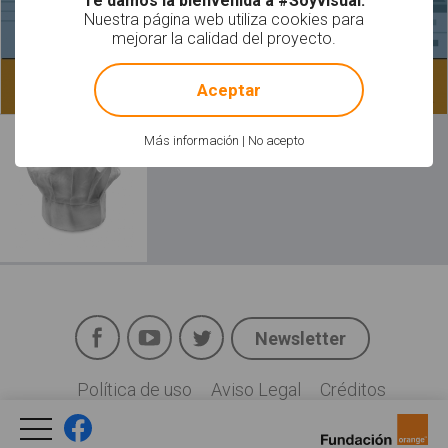
Te damos la bienvenida a #Soyvisual.
Nuestra página web utiliza cookies para
mejorar la calidad del proyecto.
!
Not valid!
Aceptar
Leer más
Más información
|
No acepto
Facebook
YouTube
Twitter
Newsletter
Social
Política de uso
Aviso Legal
Créditos
Legal