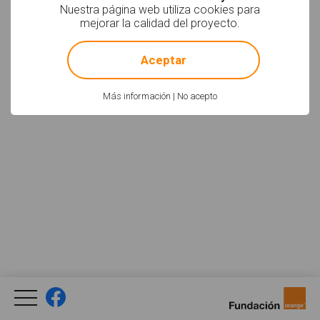
Nuestra página web utiliza cookies para
Facebook
YouTube
Twitter
mejorar la calidad del proyecto.
Newsletter
Social
!
Not valid!
Aceptar
Política de uso
Aviso Legal
Créditos
Legal
Más información
|
No acepto