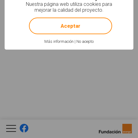
Nuestra página web utiliza cookies para
Facebook
YouTube
Twitter
mejorar la calidad del proyecto.
Newsletter
Social
!
Not valid!
Aceptar
Política de uso
Aviso Legal
Créditos
Legal
Más información
|
No acepto