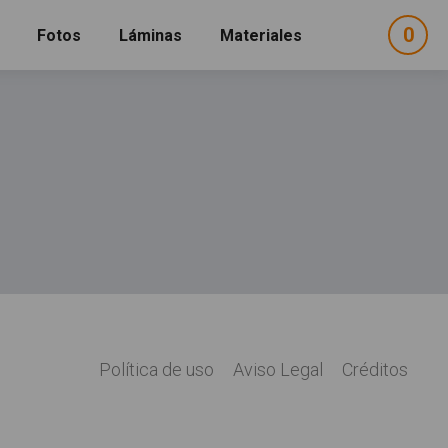
0
ele
Fotos
Láminas
Materiales
e
sel
"Cubilete"
Política de uso
Aviso Legal
Créditos
Legal