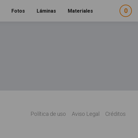
0
ele
Fotos
Láminas
Materiales
e
sel
da"
Política de uso
Aviso Legal
Créditos
Legal