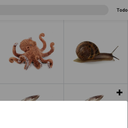
Todo
Pulpo
Caracol
Leer más
acerca de "Caracoles"
Leer más
acerca de "P
Almeja
Almejas