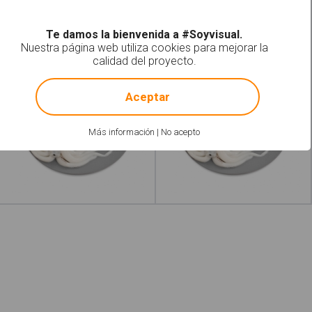
Leer más
acerca de "Conchas"
Leer más
acerca de "C
Te damos la bienvenida a #Soyvisual.
Nuestra página web utiliza cookies para mejorar la
calidad del proyecto.
Sepias
Sepia
!
Not valid!
Aceptar
Más información
|
No acepto
Leer más
acerca de "Calamares"
Leer más
acerca de 