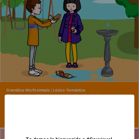
Gramática-Morfosintaxis | Léxico-Semántica
El bebé invita a jugar a otro bebé con sus
juguetes