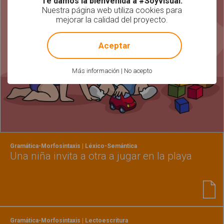
Te damos la bienvenida a #Soyvisual.
Nuestra página web utiliza cookies para
mejorar la calidad del proyecto.
!
Not valid!
Aceptar
Más información
|
No acepto
Gramática-Morfosintaxis | Léxico-Semántica
Una niña invita a otra a jugar en la playa
Gramática-Morfosintaxis | Lectoescritura