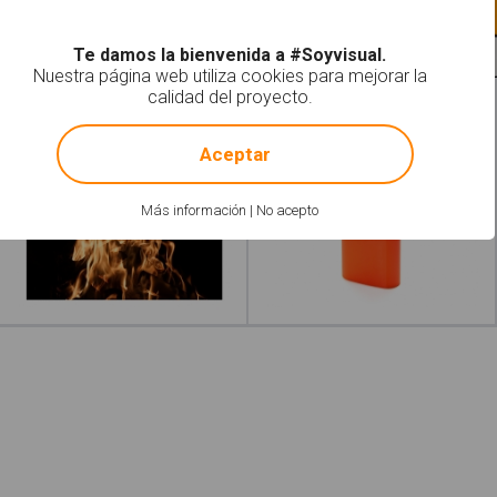
Leer más
Te damos la bienvenida a #Soyvisual.
Nuestra página web utiliza cookies para mejorar la
calidad del proyecto.
Fuego
Mecheros
!
Not valid!
Aceptar
Más información
|
No acepto
Leer más
acerca de "Hoguera"
Leer más
acerca de 