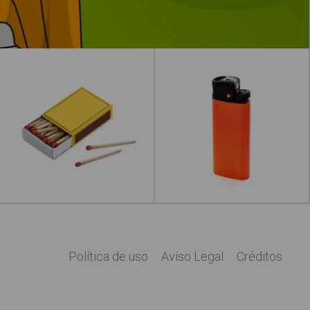
Cerillas
Mechero
"Fuegos"
Leer más
acerca de "Fuego"
Leer más
acerca
Política de uso
Aviso Legal
Créditos
Legal