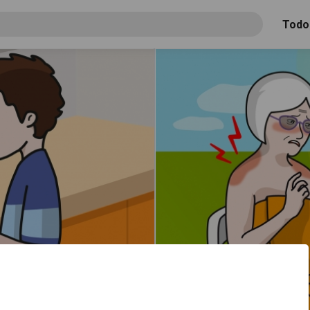
Todo
La abuela se ha quemado