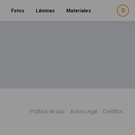
0
ele
Fotos
Láminas
Materiales
e
sel
os"
Leer más
acerca de "Celo"
acer
Política de uso
Aviso Legal
Créditos
Legal