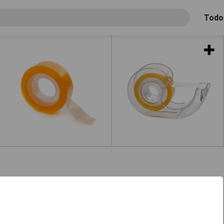
Todo
Celo
Portacelos
Leer más
acerca de "Portacelo"
Leer más
acerca de "Cel