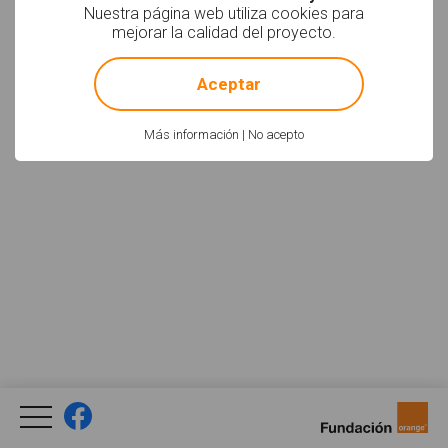
Nuestra página web utiliza cookies para
Facebook
YouTube
Twitter
mejorar la calidad del proyecto.
Newsletter
Social
!
Not valid!
Aceptar
Política de uso
Aviso Legal
Créditos
Legal
Más información
|
No acepto