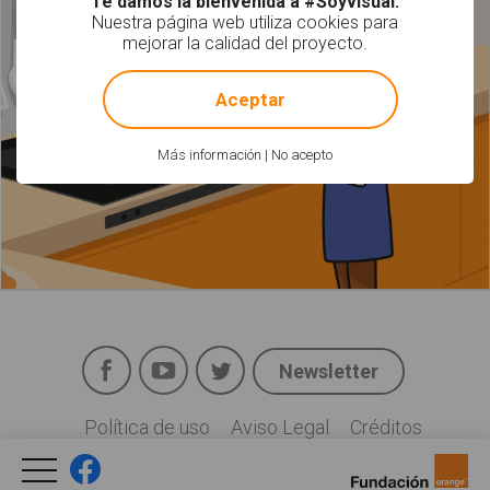
Te damos la bienvenida a #Soyvisual.
Nuestra página web utiliza cookies para
mejorar la calidad del proyecto.
!
Not valid!
Aceptar
Más información
|
No acepto
Facebook
YouTube
Twitter
Newsletter
Social
Política de uso
Aviso Legal
Créditos
Legal