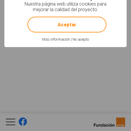
Nuestra página web utiliza cookies para
Facebook
YouTube
Twitter
mejorar la calidad del proyecto.
Newsletter
Social
!
Not valid!
Aceptar
Política de uso
Aviso Legal
Créditos
Legal
Más información
|
No acepto