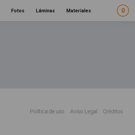
0
ele
Fotos
Láminas
Materiales
e
sel
 "Sangrías"
Política de uso
Aviso Legal
Créditos
Legal