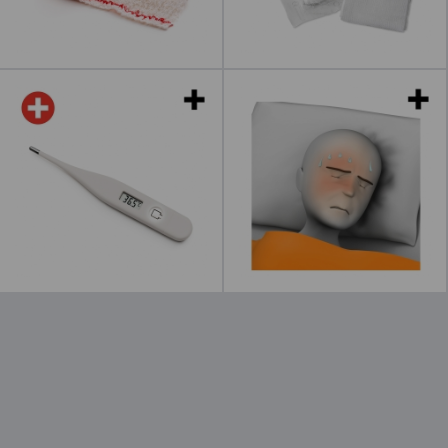
a de "Algodones"
Leer más
acerca de "Algodón"
Leer más
acerca de "Ve
Termómetros
Enfermos
digitales
cerca de "Tensiómetro"
Leer más
acerca de "Gasas"
Leer más