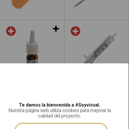
Leer más
Leer más
acerca de "Guantes de lát
Nebulizadores
Jeringuilla
Leer más
acerca de "Alcohol"
Leer más
acerca
Algodón
Venda
Te damos la bienvenida a #Soyvisual.
Nuestra página web utiliza cookies para mejorar la
calidad del proyecto.
!
Not valid!