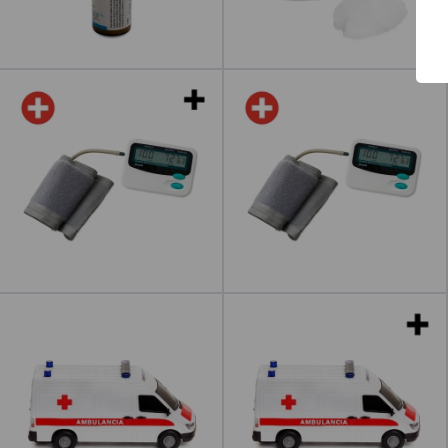
Leer más
Tensiómetros
Tensiómetro
Leer más
Ambulancia
Ambulancias