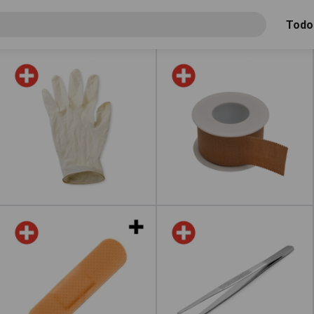
Todo
Guante de látex
Esparadrapo
Leer más
acerca de "Alcoholes"
Leer más
acerc
Tiritas
Pinza metálica