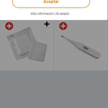
Aceptar
Leer más
acerca de "Nebulizador"
Leer más
acerc
Más información
|
No acepto
Gasas
Termómetro digital
Leer más
acerca de "Tensiómetros"
Leer más
a