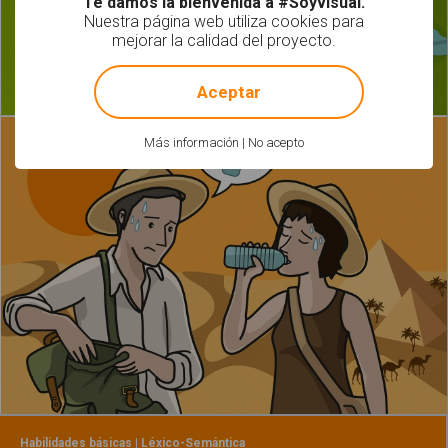
Te damos la bienvenida a #Soyvisual.
Nuestra página web utiliza cookies para
mejorar la calidad del proyecto.
!
Not valid!
Aceptar
Más información
|
No acepto
Habilidades básicas | Léxico-Semántica