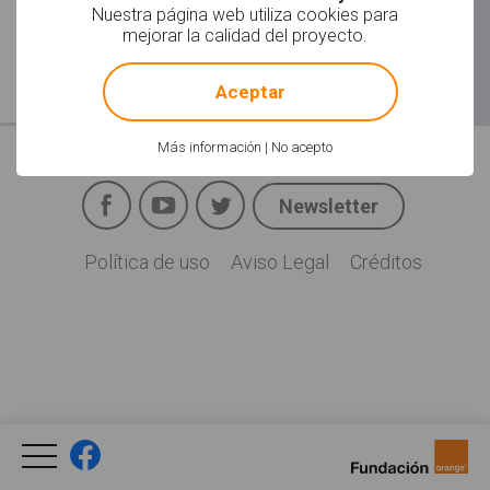
Nuestra página web utiliza cookies para
mejorar la calidad del proyecto.
!
Not valid!
Aceptar
Más información
|
No acepto
Facebook
YouTube
Twitter
Newsletter
Social
Política de uso
Aviso Legal
Créditos
Legal