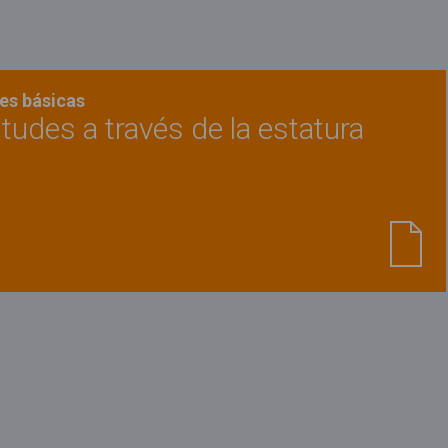
Leer más
es básicas
itudes a través de la estatura
Ver material
"Diferenciar longitudes a través de